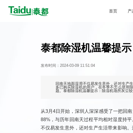
首页
产
电子防潮柜
售后服务
公司简介
公司新闻
常见问题
与我们联系
行业资讯
防氧化氮气柜
技术文章
工业
泰都除湿机温馨提示
常规型电子防潮柜
发布时间：2024-03-09 11:51:04
防静电IC防潮柜
LED电子防潮箱
回南天地面湿滑不仅易发生意外，还对生产
多已购买除湿机的用户，在冬季不怎么使用
题。泰都除湿机温馨提示：除湿机场所灰尘较
PCB电路板储存防潮箱
SMT专业储存防潮柜
从3月4日开始，深圳人深深感受了一把回
光电半导体防潮柜
88%，与历年回南天过程平均相对湿度持
科研院校专用防潮柜
不仅易发生意外，还对生产生活带来影响。