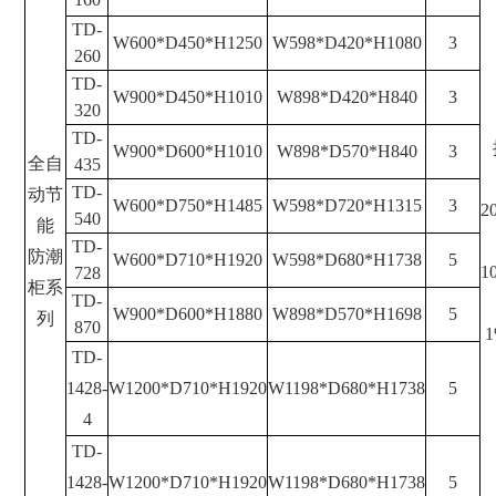
TD-
W600*D450*H1250
W598*D420*H1080
3
260
TD-
W900*D450*H1010
W898*D420*H840
3
320
TD-
W900*D600*H1010
W898*D570*H840
3
全自
435
TD-
动节
W600*D750*H1485
W598*D720*H1315
3
2
540
能
TD-
防潮
W600*D710*H1920
W598*D680*H1738
5
1
728
柜系
TD-
W900*D600*H1880
W898*D570*H1698
5
列
870
TD-
1428
-
W1200*D710*H1920
W1198*D680*H1738
5
4
TD-
1428
-
W1200*D710*H1920
W1198*D680*H1738
5