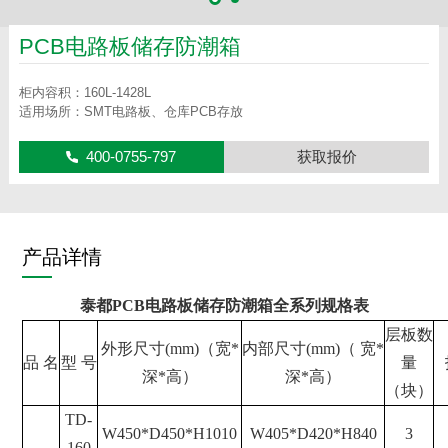
PCB电路板储存防潮箱
柜内容积：160L-1428L
适用场所：SMT电路板、仓库PCB存放
400-0755-797
获取报价
产品详情
泰都PCB电路板储存防潮箱全系列规格表
层板数
外形尺寸
(mm)（宽*
内部尺寸
(mm)（ 宽*
品
名
型
号
量
深*高）
深*高）
（块）
TD-
W450*D450*H1010
W405*D420*H840
3
160