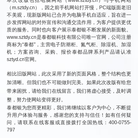
本次改版包括电脑网站（www.sztdy.cn）与手机网站
（m.sztdy.cn），因之前手机网站打开慢，PC端版面老旧
不美观，现新版网站已合并为电脑手机自适应，旨在进一
步发挥网站的对外宣传和沟通交流作用，为客户提供更优
质的服务。同时也向客户展示泰都银不断发展的新面貌。
www.sztdy.cn是泰都银科技有限公司唯一官网，公司注册
商标为“泰都”，主营
电子防潮柜
、
氮气柜
、
除湿机
、
加湿
机
；方案咨询、采购、报价泰都品牌系列产品请认准
sztyd.cn官网。
相比旧版网站，此次采用了新的页面风格，整个结构也更
加清晰。但我们也不可能做到完美。如果此次改版有给您
带来困扰，请给我们在线留言，我们将虚心接受，及时调
整，努力使网站变得更好。
泰都银为您而更精彩，我们将继续以客户为中心，不断提
升用户体验与服务，感谢您的支持与信任！如有任何疑
问，请联系在线客服或直接拨打全国热线：400-0755-
797